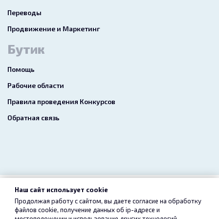
Переводы
Продвижение и Маркетинг
Бутик
Помощь
Рабочие области
Правила проведения Конкурсов
Обратная связь
Наш сайт использует cookie
2026 freelance.boutique
Продолжая работу с сайтом, вы даете согласие на обработку
файлов cookie, получение данных об
ip-адресе
и
Пользовательское соглашение
Конфиденциальность
местоположении и использование других технологий,