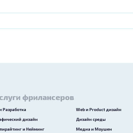
слуги фрилансеров
 и Разработка
Web и Product дизайн
афический дизайн
Дизайн среды
пирайтинг и Нейминг
Медиа и Моушен