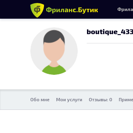
Фрила
boutique_43
Обо мне
Мои услуги
Отзывы: 0
Приме