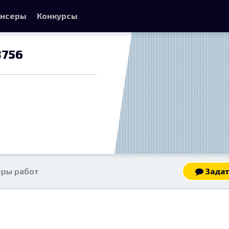
нсеры
Конкурсы
3756
ры работ
Задат