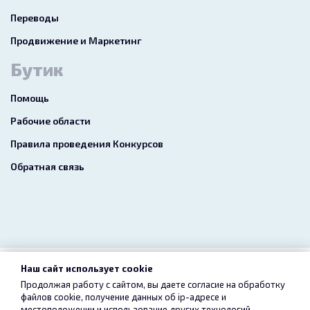
Переводы
Продвижение и Маркетинг
Бутик
Помощь
Рабочие области
Правила проведения Конкурсов
Обратная связь
Наш сайт использует cookie
2026 freelance.boutique
Продолжая работу с сайтом, вы даете согласие на обработку
файлов cookie, получение данных об
ip-адресе
и
Пользовательское соглашение
Конфиденциальность
местоположении и использование других технологий,