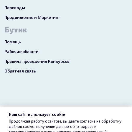
Переводы
Продвижение и Маркетинг
Бутик
Помощь
Рабочие области
Правила проведения Конкурсов
Обратная связь
Наш сайт использует cookie
2026 freelance.boutique
Продолжая работу с сайтом, вы даете согласие на обработку
файлов cookie, получение данных об
ip-адресе
и
Пользовательское соглашение
Конфиденциальность
местоположении и использование других технологий,