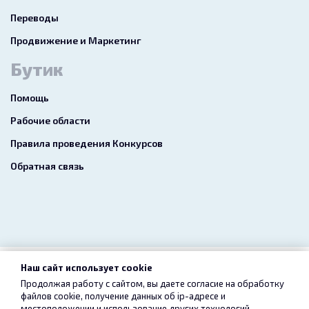
Переводы
Продвижение и Маркетинг
Бутик
Помощь
Рабочие области
Правила проведения Конкурсов
Обратная связь
Наш сайт использует cookie
2026 freelance.boutique
Продолжая работу с сайтом, вы даете согласие на обработку
файлов cookie, получение данных об
ip-адресе
и
Пользовательское соглашение
Конфиденциальность
местоположении и использование других технологий,