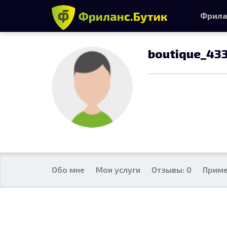
Фрила
boutique_43
Обо мне
Мои услуги
Отзывы: 0
Приме