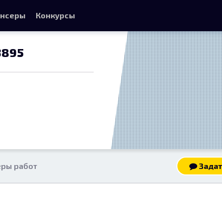
нсеры
Конкурсы
3895
ры работ
Задат