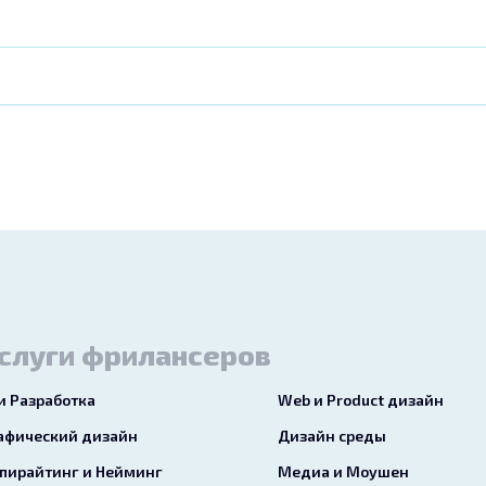
слуги фрилансеров
 и Разработка
Web и Product дизайн
афический дизайн
Дизайн среды
пирайтинг и Нейминг
Медиа и Моушен