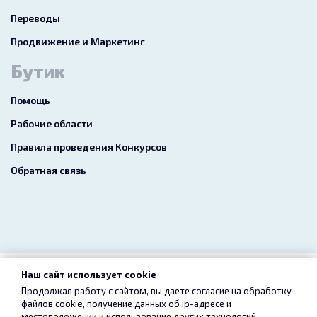
Переводы
Продвижение и Маркетинг
Бутик
Помощь
Рабочие области
Правила проведения Конкурсов
Обратная связь
Наш сайт использует cookie
2026 freelance.boutique
Продолжая работу с сайтом, вы даете согласие на обработку
файлов cookie, получение данных об
ip-адресе
и
Пользовательское соглашение
Конфиденциальность
местоположении и использование других технологий,