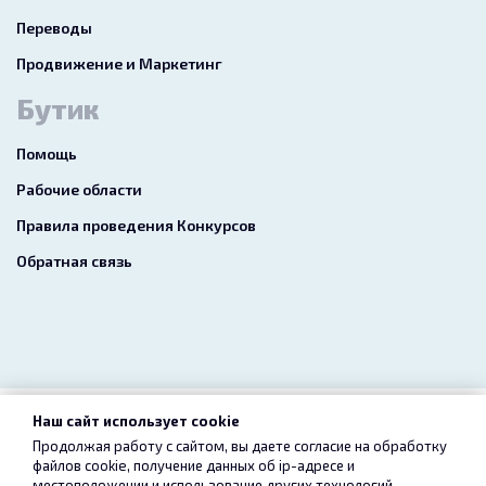
Переводы
Продвижение и Маркетинг
Бутик
Помощь
Рабочие области
Правила проведения Конкурсов
Обратная связь
Наш сайт использует cookie
2026 freelance.boutique
Продолжая работу с сайтом, вы даете согласие на обработку
файлов cookie, получение данных об
ip-адресе
и
Пользовательское соглашение
Конфиденциальность
местоположении и использование других технологий,