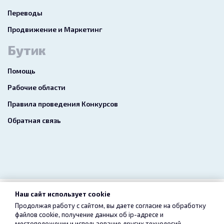
Переводы
Продвижение и Маркетинг
Бутик
Помощь
Рабочие области
Правила проведения Конкурсов
Обратная связь
Наш сайт использует cookie
2026 freelance.boutique
Продолжая работу с сайтом, вы даете согласие на обработку
файлов cookie, получение данных об
ip-адресе
и
Пользовательское соглашение
Конфиденциальность
местоположении и использование других технологий,