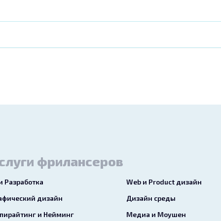
слуги фрилансеров
 и Разработка
Web и Product дизайн
афический дизайн
Дизайн среды
пирайтинг и Нейминг
Медиа и Моушен