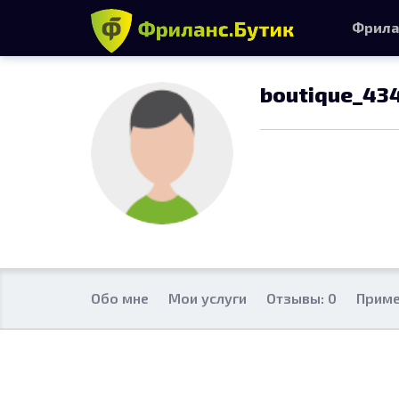
Фрила
boutique_43
Обо мне
Мои услуги
Отзывы: 0
Приме