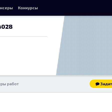
нсеры
Конкурсы
4028
ры работ
Задат