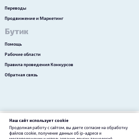
Переводы
Продвижение и Маркетинг
Бутик
Помощь
Рабочие области
Правила проведения Конкурсов
Обратная связь
Наш сайт использует cookie
2026 freelance.boutique
Продолжая работу с сайтом, вы даете согласие на обработку
файлов cookie, получение данных об
ip-адресе
и
Пользовательское соглашение
Конфиденциальность
местоположении и использование других технологий,