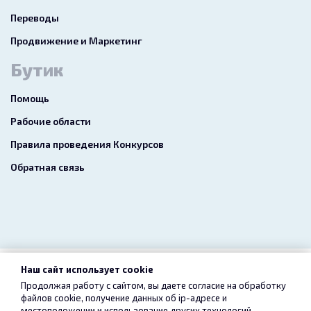
Переводы
Продвижение и Маркетинг
Бутик
Помощь
Рабочие области
Правила проведения Конкурсов
Обратная связь
Наш сайт использует cookie
2026 freelance.boutique
Продолжая работу с сайтом, вы даете согласие на обработку
файлов cookie, получение данных об
ip-адресе
и
Пользовательское соглашение
Конфиденциальность
местоположении и использование других технологий,