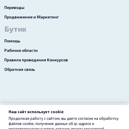
Переводы
Продвижение и Маркетинг
Бутик
Помощь
Рабочие области
Правила проведения Конкурсов
Обратная связь
Наш сайт использует cookie
2026 freelance.boutique
Продолжая работу с сайтом, вы даете согласие на обработку
файлов cookie, получение данных об
ip-адресе
и
Пользовательское соглашение
Конфиденциальность
местоположении и использование других технологий,