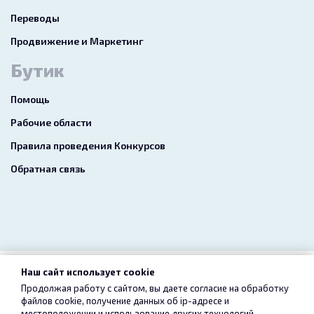
Переводы
Продвижение и Маркетинг
Бутик
Помощь
Рабочие области
Правила проведения Конкурсов
Обратная связь
Наш сайт использует cookie
2026 freelance.boutique
Продолжая работу с сайтом, вы даете согласие на обработку
файлов cookie, получение данных об
ip-адресе
и
Пользовательское соглашение
Конфиденциальность
местоположении и использование других технологий,