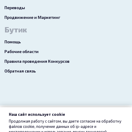
Переводы
Продвижение и Маркетинг
Бутик
Помощь
Рабочие области
Правила проведения Конкурсов
Обратная связь
Наш сайт использует cookie
2026 freelance.boutique
Продолжая работу с сайтом, вы даете согласие на обработку
файлов cookie, получение данных об
ip-адресе
и
Пользовательское соглашение
Конфиденциальность
местоположении и использование других технологий,