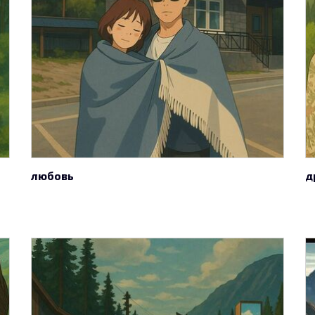
любовь
д