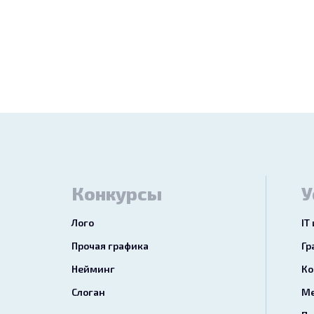
Конкурсы
У
Лого
IT
Прочая графика
Гр
Нейминг
Ко
Слоган
Ме