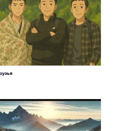
рузья