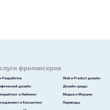
слуги фрилансеров
 и Разработка
Web и Product дизайн
афический дизайн
Дизайн среды
пирайтинг и Нейминг
Медиа и Моушен
неджмент и Консалтинг
Переводы