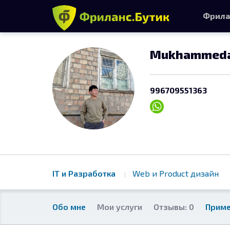
Фрила
Mukhammedal
996709551363
IT и Разработка
Web и Product дизайн
Обо мне
Мои услуги
Отзывы: 0
Приме