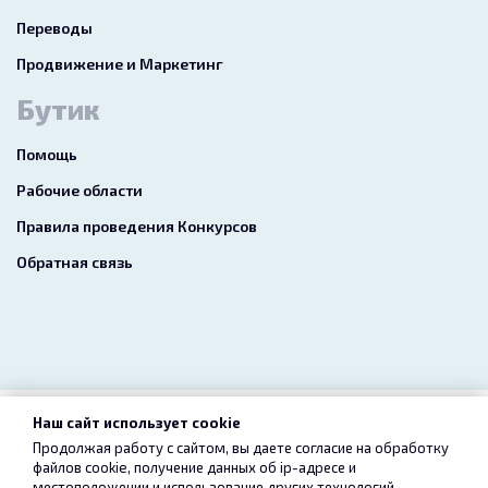
Переводы
Продвижение и Маркетинг
Бутик
Помощь
Рабочие области
Правила проведения Конкурсов
Обратная связь
Наш сайт использует cookie
2026 freelance.boutique
Продолжая работу с сайтом, вы даете согласие на обработку
файлов cookie, получение данных об
ip-адресе
и
Пользовательское соглашение
Конфиденциальность
местоположении и использование других технологий,