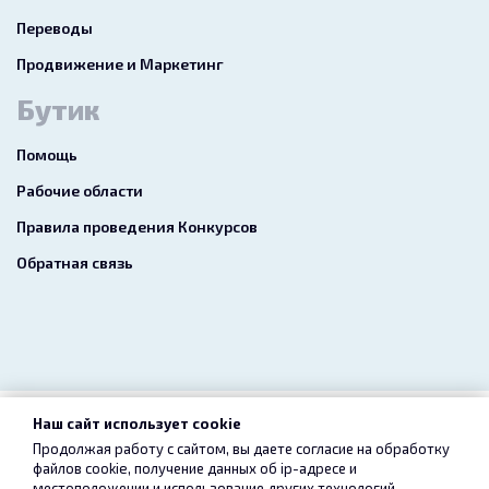
Переводы
Продвижение и Маркетинг
Бутик
Помощь
Рабочие области
Правила проведения Конкурсов
Обратная связь
Наш сайт использует cookie
2026 freelance.boutique
Продолжая работу с сайтом, вы даете согласие на обработку
файлов cookie, получение данных об
ip-адресе
и
Пользовательское соглашение
Конфиденциальность
местоположении и использование других технологий,