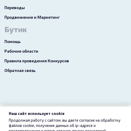
Переводы
Продвижение и Маркетинг
Бутик
Помощь
Рабочие области
Правила проведения Конкурсов
Обратная связь
Наш сайт использует cookie
2026 freelance.boutique
Продолжая работу с сайтом, вы даете согласие на обработку
файлов cookie, получение данных об
ip-адресе
и
Пользовательское соглашение
Конфиденциальность
местоположении и использование других технологий,