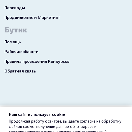
Переводы
Продвижение и Маркетинг
Бутик
Помощь
Рабочие области
Правила проведения Конкурсов
Обратная связь
Наш сайт использует cookie
2026 freelance.boutique
Продолжая работу с сайтом, вы даете согласие на обработку
файлов cookie, получение данных об
ip-адресе
и
Пользовательское соглашение
Конфиденциальность
местоположении и использование других технологий,