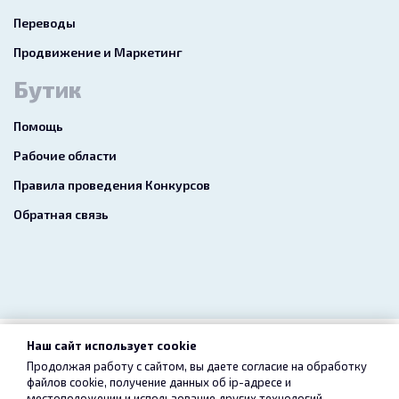
Переводы
Продвижение и Маркетинг
Бутик
Помощь
Рабочие области
Правила проведения Конкурсов
Обратная связь
Наш сайт использует cookie
2026 freelance.boutique
Продолжая работу с сайтом, вы даете согласие на обработку
файлов cookie, получение данных об
ip-адресе
и
Пользовательское соглашение
Конфиденциальность
местоположении и использование других технологий,