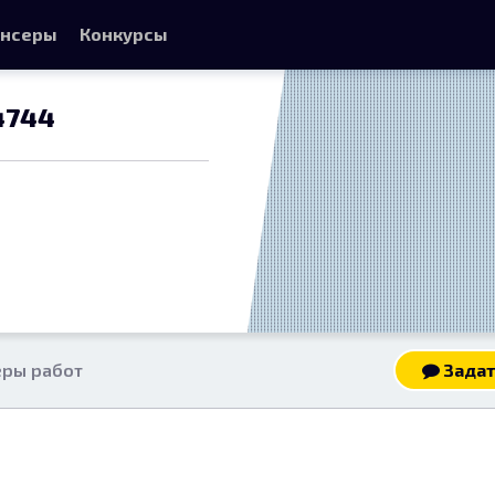
нсеры
Конкурсы
4744
ры работ
Задат