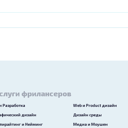
слуги фрилансеров
 и Разработка
Web и Product дизайн
афический дизайн
Дизайн среды
пирайтинг и Нейминг
Медиа и Моушен