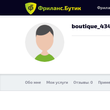
Фрила
boutique_43
Обо мне
Мои услуги
Отзывы: 0
Приме