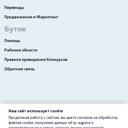
Переводы
Продвижение и Маркетинг
Бутик
Помощь
Рабочие области
Правила проведения Конкурсов
Обратная связь
Наш сайт использует cookie
2026 freelance.boutique
Продолжая работу с сайтом, вы даете согласие на обработку
файлов cookie, получение данных об
ip-адресе
и
Пользовательское соглашение
Конфиденциальность
местоположении и использование других технологий,