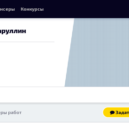
нсеры
Конкурсы
аруллин
ры работ
Задат