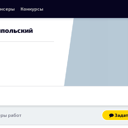
нсеры
Конкурсы
йпольский
ры работ
Задат