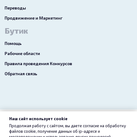
Переводы
Продвижение и Маркетинг
Бутик
Помощь
Рабочие области
Правила проведения Конкурсов
Обратная связь
Наш сайт использует cookie
2026 freelance.boutique
Продолжая работу с сайтом, вы даете согласие на обработку
файлов cookie, получение данных об
ip-адресе
и
Пользовательское соглашение
Конфиденциальность
местоположении и использование других технологий,