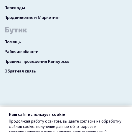
Переводы
Продвижение и Маркетинг
Бутик
Помощь
Рабочие области
Правила проведения Конкурсов
Обратная связь
Наш сайт использует cookie
2026 freelance.boutique
Продолжая работу с сайтом, вы даете согласие на обработку
файлов cookie, получение данных об
ip-адресе
и
Пользовательское соглашение
Конфиденциальность
местоположении и использование других технологий,