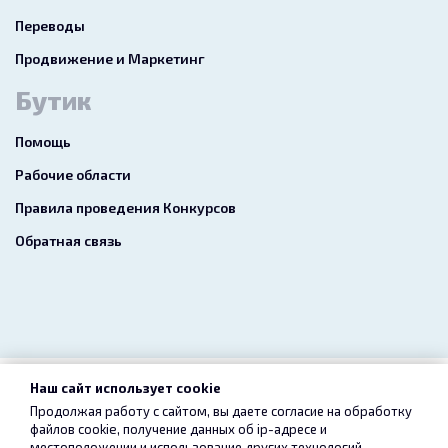
Переводы
Продвижение и Маркетинг
Бутик
Помощь
Рабочие области
Правила проведения Конкурсов
Обратная связь
Наш сайт использует cookie
2026 freelance.boutique
Продолжая работу с сайтом, вы даете согласие на обработку
файлов cookie, получение данных об
ip-адресе
и
Пользовательское соглашение
Конфиденциальность
местоположении и использование других технологий,