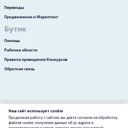
Переводы
Продвижение и Маркетинг
Бутик
Помощь
Рабочие области
Правила проведения Конкурсов
Обратная связь
Наш сайт использует cookie
2026 freelance.boutique
Продолжая работу с сайтом, вы даете согласие на обработку
файлов cookie, получение данных об
ip-адресе
и
Пользовательское соглашение
Конфиденциальность
местоположении и использование других технологий,