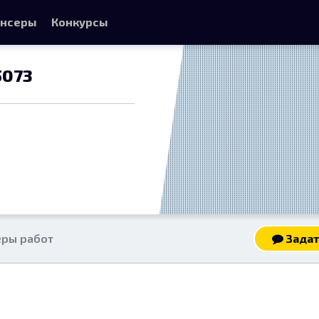
нсеры
Конкурсы
5073
ры работ
Задат