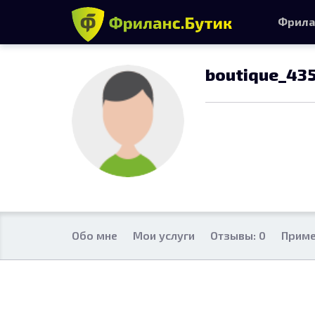
Фрила
boutique_43
Обо мне
Мои услуги
Отзывы: 0
Приме