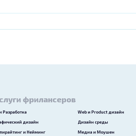
слуги фрилансеров
 и Разработка
Web и Product дизайн
афический дизайн
Дизайн среды
пирайтинг и Нейминг
Медиа и Моушен