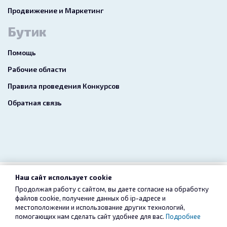
Продвижение и Маркетинг
Бутик
Помощь
Рабочие области
Правила проведения Конкурсов
Обратная связь
Наш сайт использует cookie
2026 freelance.boutique
Продолжая работу с сайтом, вы даете согласие на обработку
файлов cookie, получение данных об
ip-адресе
и
Пользовательское соглашение
Конфиденциальность
местоположении и использование других технологий,
помогающих нам сделать сайт удобнее для вас.
Подробнее
Услуги
Сервис «Безопасный перевод»