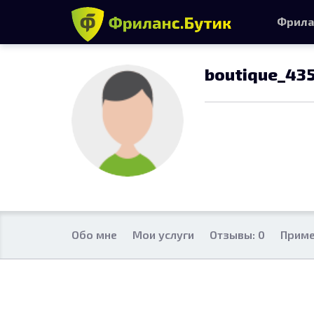
Фрила
boutique_43
Обо мне
Мои услуги
Отзывы: 0
Приме