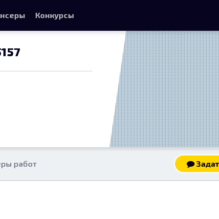
нсеры
Конкурсы
5157
ры работ
Задат