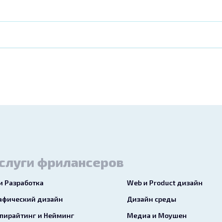
слуги фрилансеров
 и Разработка
Web и Product дизайн
афический дизайн
Дизайн среды
пирайтинг и Нейминг
Медиа и Моушен