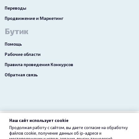
Переводы
Продвижение и Маркетинг
Бутик
Помощь
Рабочие области
Правила проведения Конкурсов
Обратная связь
Наш сайт использует cookie
2026 freelance.boutique
Продолжая работу с сайтом, вы даете согласие на обработку
файлов cookie, получение данных об
ip-адресе
и
Пользовательское соглашение
Конфиденциальность
местоположении и использование других технологий,