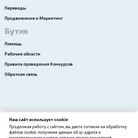
Переводы
Продвижение и Маркетинг
Бутик
Помощь
Рабочие области
Правила проведения Конкурсов
Обратная связь
Наш сайт использует cookie
2026 freelance.boutique
Продолжая работу с сайтом, вы даете согласие на обработку
файлов cookie, получение данных об
ip-адресе
и
Пользовательское соглашение
Конфиденциальность
местоположении и использование других технологий,