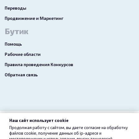
Переводы
Продвижение и Маркетинг
Бутик
Помощь
Рабочие области
Правила проведения Конкурсов
Обратная связь
Наш сайт использует cookie
2026 freelance.boutique
Продолжая работу с сайтом, вы даете согласие на обработку
файлов cookie, получение данных об
ip-адресе
и
Пользовательское соглашение
Конфиденциальность
местоположении и использование других технологий,