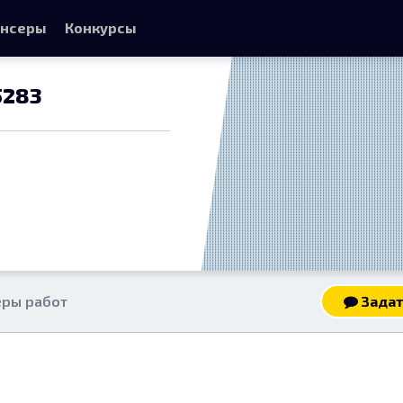
нсеры
Конкурсы
5283
ры работ
Задат