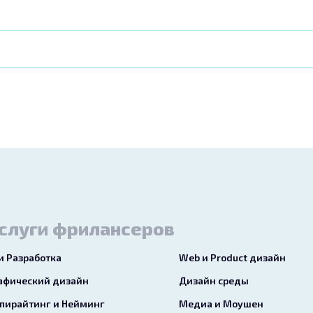
слуги фрилансеров
 и Разработка
Web и Product дизайн
афический дизайн
Дизайн среды
пирайтинг и Нейминг
Медиа и Моушен