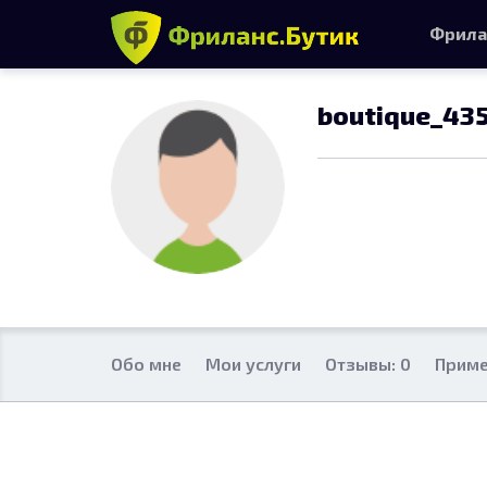
Фрила
boutique_43
Обо мне
Мои услуги
Отзывы: 0
Приме