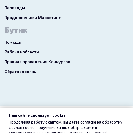
Переводы
Продвижение и Маркетинг
Бутик
Помощь
Рабочие области
Правила проведения Конкурсов
Обратная связь
Наш сайт использует cookie
2026 freelance.boutique
Продолжая работу с сайтом, вы даете согласие на обработку
файлов cookie, получение данных об
ip-адресе
и
Пользовательское соглашение
Конфиденциальность
местоположении и использование других технологий,