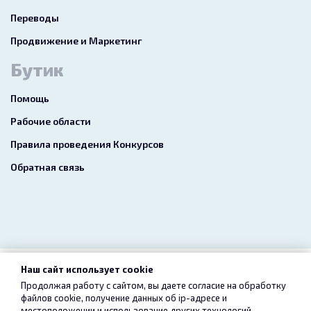
Переводы
Продвижение и Маркетинг
Бутик
Помощь
Рабочие области
Правила проведения Конкурсов
Обратная связь
Наш сайт использует cookie
2026 freelance.boutique
Продолжая работу с сайтом, вы даете согласие на обработку
файлов cookie, получение данных об
ip-адресе
и
Пользовательское соглашение
Конфиденциальность
местоположении и использование других технологий,