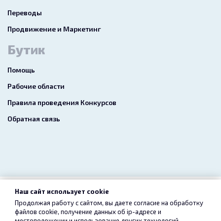
Переводы
Продвижение и Маркетинг
Бутик
Помощь
Рабочие области
Правила проведения Конкурсов
Обратная связь
Наш сайт использует cookie
2026 freelance.boutique
Продолжая работу с сайтом, вы даете согласие на обработку
файлов cookie, получение данных об
ip-адресе
и
Пользовательское соглашение
Конфиденциальность
местоположении и использование других технологий,