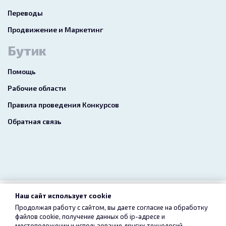
Переводы
Продвижение и Маркетинг
Бутик
Помощь
Рабочие области
Правила проведения Конкурсов
Обратная связь
Наш сайт использует cookie
2026 freelance.boutique
Продолжая работу с сайтом, вы даете согласие на обработку
файлов cookie, получение данных об
ip-адресе
и
Пользовательское соглашение
Конфиденциальность
местоположении и использование других технологий,