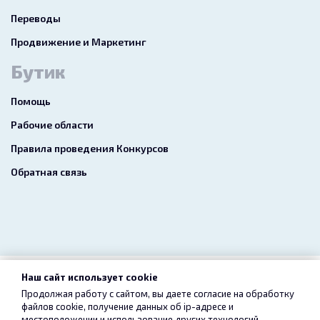
Переводы
Продвижение и Маркетинг
Бутик
Помощь
Рабочие области
Правила проведения Конкурсов
Обратная связь
Наш сайт использует cookie
2026 freelance.boutique
Продолжая работу с сайтом, вы даете согласие на обработку
файлов cookie, получение данных об
ip-адресе
и
Пользовательское соглашение
Конфиденциальность
местоположении и использование других технологий,