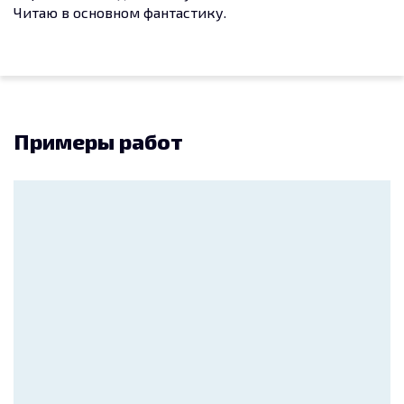
Читаю в основном фантастику.
Примеры работ
Без названия
Логотип НПП
Спецматериалы