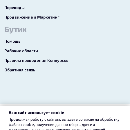
Переводы
Продвижение и Маркетинг
Бутик
Помощь
Рабочие области
Правила проведения Конкурсов
Обратная связь
Наш сайт использует cookie
2026 freelance.boutique
Продолжая работу с сайтом, вы даете согласие на обработку
файлов cookie, получение данных об
ip-адресе
и
Пользовательское соглашение
Конфиденциальность
местоположении и использование других технологий,