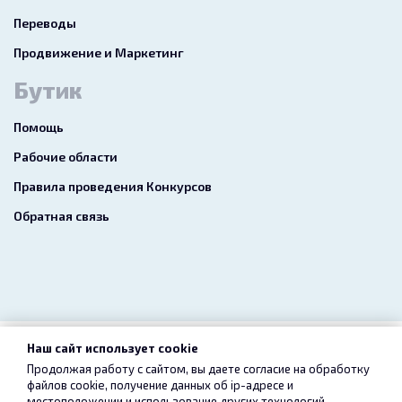
Переводы
Продвижение и Маркетинг
Бутик
Помощь
Рабочие области
Правила проведения Конкурсов
Обратная связь
Наш сайт использует cookie
2026 freelance.boutique
Продолжая работу с сайтом, вы даете согласие на обработку
файлов cookie, получение данных об
ip-адресе
и
Пользовательское соглашение
Конфиденциальность
местоположении и использование других технологий,