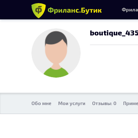
Фрила
boutique_43
Обо мне
Мои услуги
Отзывы: 0
Приме