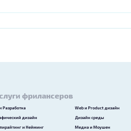
слуги фрилансеров
 и Разработка
Web и Product дизайн
афический дизайн
Дизайн среды
пирайтинг и Нейминг
Медиа и Моушен