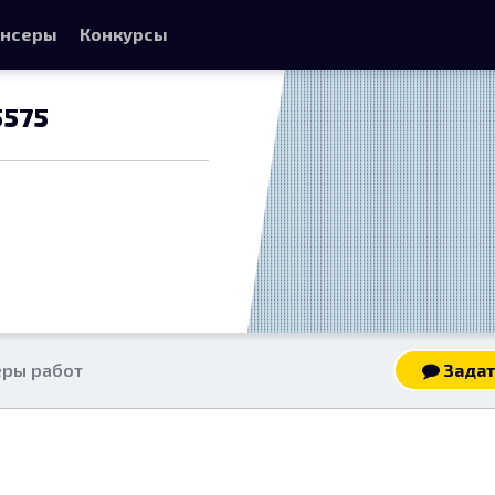
нсеры
Конкурсы
5575
ры работ
Задат