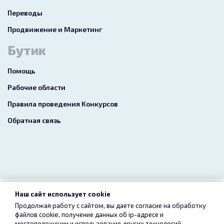
Переводы
Продвижение и Маркетинг
Бутик
Помощь
Рабочие области
Правила проведения Конкурсов
Обратная связь
Наш сайт использует cookie
2026 freelance.boutique
Продолжая работу с сайтом, вы даете согласие на обработку
файлов cookie, получение данных об
ip-адресе
и
Пользовательское соглашение
Конфиденциальность
местоположении и использование других технологий,