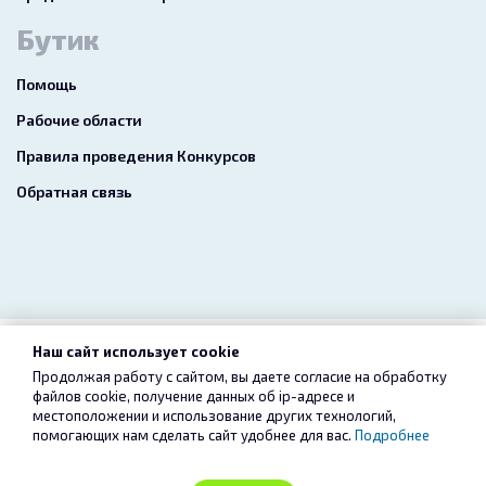
Бутик
Помощь
Рабочие области
Правила проведения Конкурсов
Обратная связь
Наш сайт использует cookie
2026 freelance.boutique
Продолжая работу с сайтом, вы даете согласие на обработку
файлов cookie, получение данных об
ip-адресе
и
Пользовательское соглашение
Конфиденциальность
местоположении и использование других технологий,
помогающих нам сделать сайт удобнее для вас.
Подробнее
Услуги
Сервис «Безопасный перевод»