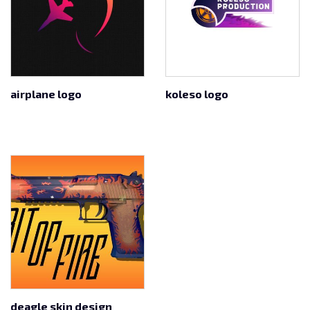
airplane logo
koleso logo
deagle skin design