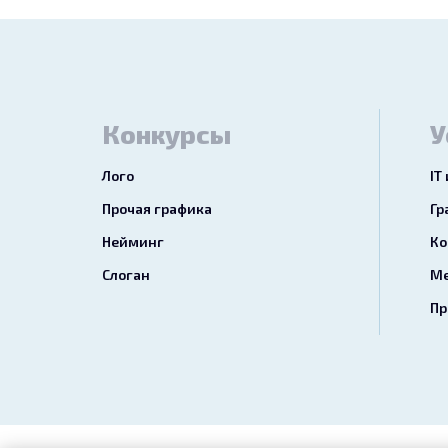
Конкурсы
У
Лого
IT
Прочая графика
Гр
Нейминг
Ко
Слоган
Ме
Пр