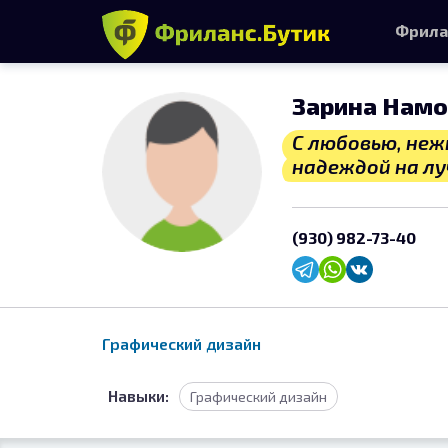
Фрила
Зарина Намо
С любовью, неж
надеждой на лу
(930) 982-73-40
Графический дизайн
Навыки:
Графический дизайн