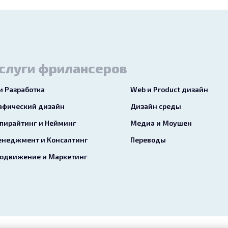
слуги фрилансеров
 и Разработка
Web и Product дизайн
афический дизайн
Дизайн среды
пирайтинг и Нейминг
Медиа и Моушен
неджмент и Консалтинг
Переводы
одвижение и Маркетинг