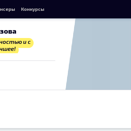
нсеры
Конкурсы
зова
ностью и с
чшее!