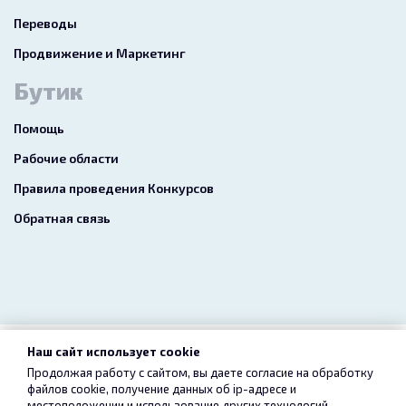
Переводы
Продвижение и Маркетинг
Бутик
Помощь
Рабочие области
Правила проведения Конкурсов
Обратная связь
Наш сайт использует cookie
2026 freelance.boutique
Продолжая работу с сайтом, вы даете согласие на обработку
файлов cookie, получение данных об
ip-адресе
и
Пользовательское соглашение
Конфиденциальность
местоположении и использование других технологий,