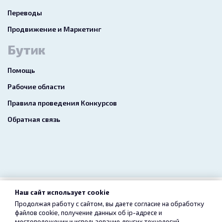
Переводы
Продвижение и Маркетинг
Бутик
Помощь
Рабочие области
Правила проведения Конкурсов
Обратная связь
Наш сайт использует cookie
2026 freelance.boutique
Продолжая работу с сайтом, вы даете согласие на обработку
файлов cookie, получение данных об
ip-адресе
и
Пользовательское соглашение
Конфиденциальность
местоположении и использование других технологий,